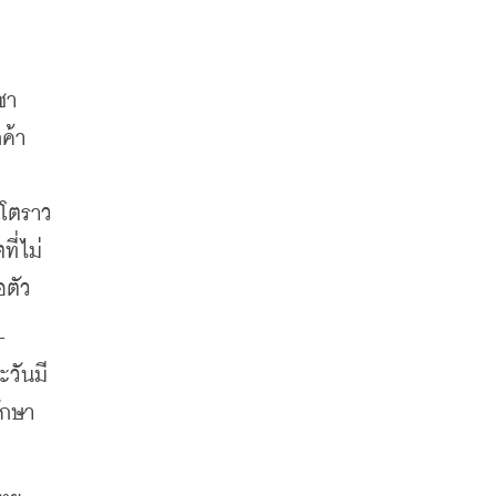
า 
ค้า
ี่ไม่
อตัว
-
ะวันมี
ักษา