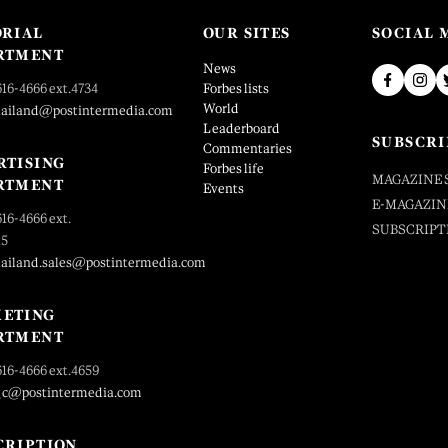
ORIAL
OUR SITES
SOCIAL 
RTMENT
News
616-4666 ext.4734
Forbes lists
World
hailand@postintermedia.com
Leaderboard
SUBSCRI
Commentaries
RTISING
Forbes life
MAGAZINE 
RTMENT
Events
E-MAGAZIN
616-4666 ext.
SUBSCRIPT
25
hailand.sales@postintermedia.com
ETING
RTMENT
616-4666 ext.4659
_c@postintermedia.com
CRIPTION