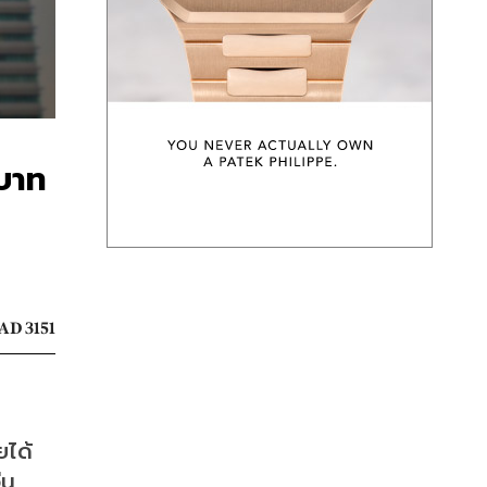
นบาท
AD 3151
ยได้
น 