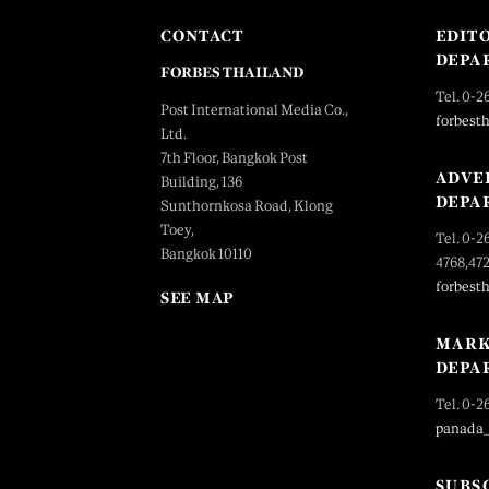
CONTACT
EDIT
DEPA
FORBES THAILAND
Tel. 0-2
Post International Media Co.,
forbest
Ltd.
7th Floor, Bangkok Post
ADVE
Building, 136
DEPA
Sunthornkosa Road, Klong
Toey,
Tel. 0-2
Bangkok 10110
4768,47
forbest
SEE MAP
MARK
DEPA
Tel. 0-2
panada
SUBS