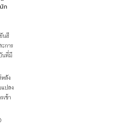
ัก 
ันฮี 
และการ
นที่มี
่หลัง
รมแปลง
ารเข้า
 