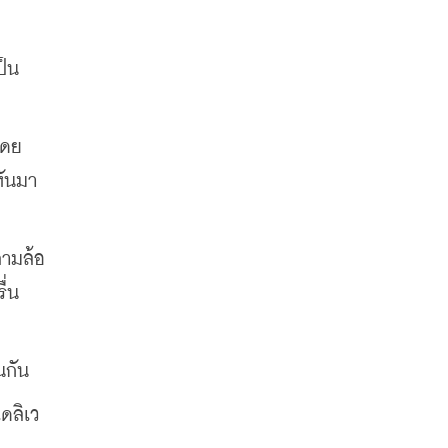
ป็น
โดย
หันมา
สามล้อ
่น 
นกัน
ดลิเว