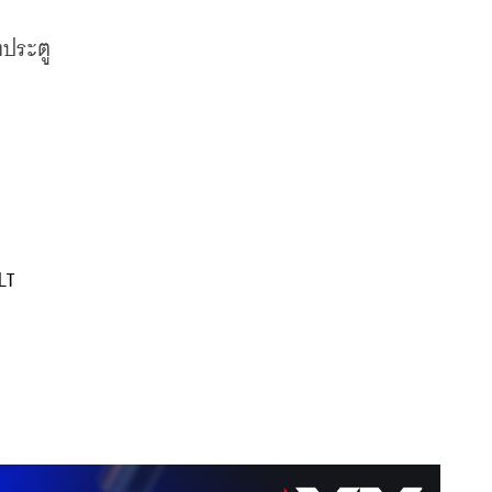
งประตู
LT