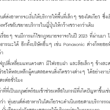
ต์ส่งอาหารจะเริ่มให้บริการให้พื้นที่เล็กๆ ของโตเกียว ซึ่งเ
่งหวังขยับขยายบริการในญี่ปุ่นให้กว้างขวางกว่าเดิม
นเรื่อยๆ จนมีการแก้ไขกฎหมายจราจรในปี 2023 ที่ผ่านมา 
ธารณะได้ อีกทั้งบริษัทอื่นๆ เช่น Panasonic ต่างก็ทยอย
้า
ไฟรูปสี่เหลี่ยมแทนดวงตา มีไฟรอบฝา และล้อเล็กๆ ข้างละ
่วยให้หลบหลีกผู้คนตลอดจนสิ่งกีดขวางต่างๆ ได้อย่างราบรื
ตรต่อชั่วโมง
าที่ที่เป็นมนุษย์พร้อมเข้าช่วยเหลือในกรณีที่เกิดปัญหาขึ้นเช่
ยว่า หุ่นยนต์ส่งอาหารในโตเกียวจะดำเนินรอยตามบริการรถเ