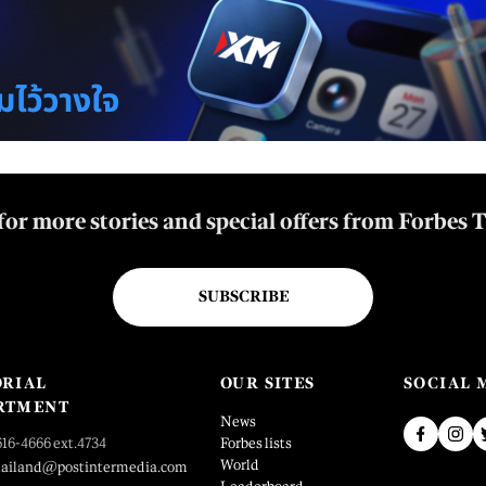
for more stories and special offers from Forbes 
SUBSCRIBE
ORIAL
OUR SITES
SOCIAL 
RTMENT
News
616-4666 ext.4734
Forbes lists
World
hailand@postintermedia.com