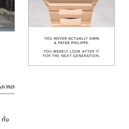
D 3925
ทั้ง