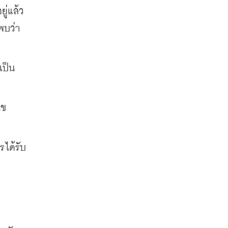
่แล้ว 
พบว่า
ป็น 
ไข
รได้รับ