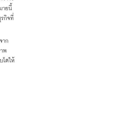
ายนี้
กิจที่
้จาก
ภาพ
ิบโตให้