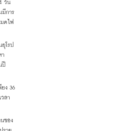
 วัน
่มมีการ
ะหมดไฟ
นยุโรป
หา
ปี 
ียง 36 
ดเวลา
ฐานของ
ิปราย