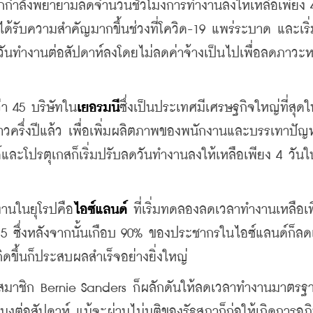
กำลังพยายามลดจำนวนชั่วโมงการทำงานลงให้เหลือเพียง 4
ิ่มได้รับความสำคัญมากขึ้นช่วงที่โควิด-19 แพร่ระบาด และเริ
นวันทำงานต่อสัปดาห์ลงโดยไม่ลดค่าจ้างเป็นไปเพื่อลดภาว
่า 45 บริษัทใน
เยอรมนี
ซึ่งเป็นประเทศมีเศรษฐกิจใหญ่ที่สุดใ
าวครึ่งปีแล้ว เพื่อเพิ่มผลิตภาพของพนักงานและบรรเทาปัญ
ปรตุเกสก็เริ่มปรับลดวันทำงานลงให้เหลือเพียง 4 วันใน
งานในยุโรปคือ
ไอซ์แลนด์
 ที่เริ่มทดลองลดเวลาทำงานเหลือเพ
15 ซึ่งหลังจากนั้นเกือบ 90% ของประชากรในไอซ์แลนด์ก็ล
ดขึ้นก็ประสบผลสำเร็จอย่างยิ่งใหญ่
ฒิสมาชิก Bernie Sanders ก็ผลักดันให้ลดเวลาทำงานมาตร
วโมงต่อสัปดาห์ แม้จะผ่านไม่มติของรัฐสภาก็ก่อให้เกิดการอภ