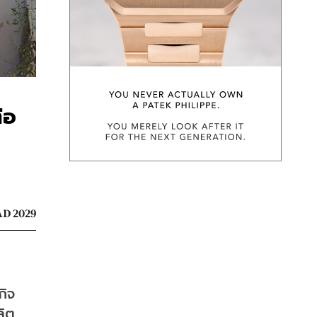
่อ
D 2029
กิจ
ลิต