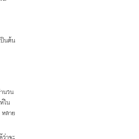
ป็นต้น
วจำนวน
ห์ใน
รง หลาย
ด้ว่าจะ