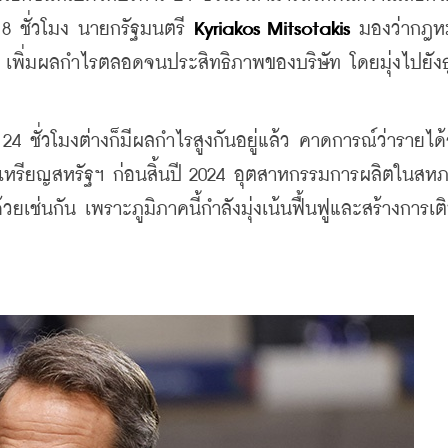
 8 ชั่วโมง นายกรัฐมนตรี 
Kyriakos Mitsotakis
 มองว่ากฎหม
ิ่มผลกำไรตลอดจนประสิทธิภาพของบริษัท โดยมุ่งไปยังธุร
าร 24 ชั่วโมงต่างก็มีผลกำไรสูงกันอยู่แล้ว คาดการณ์ว่ารายได
นเหรียญสหรัฐฯ ก่อนสิ้นปี 2024 อุตสาหกรรมการผลิตในสห
ยเช่นกัน เพราะภูมิภาคนี้กำลังมุ่งเน้นฟื้นฟูและสร้างการเต