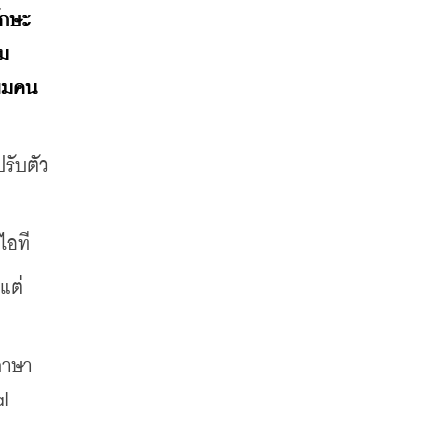
ักษะ
าม
ียมคน
รับตัว
ไอที
แต่
ภาษา
 