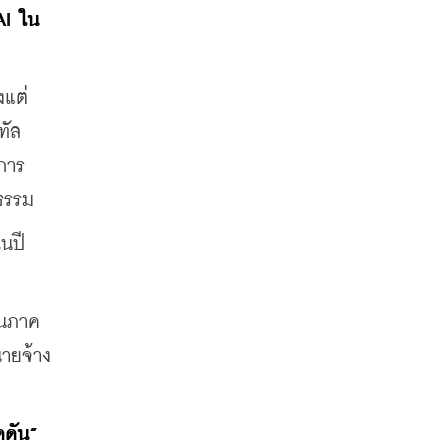
AI ใน
งแต่
ทัล
าการ
ยธรรม
นปี
ในภาค
นายจ้าง
ดัน” 