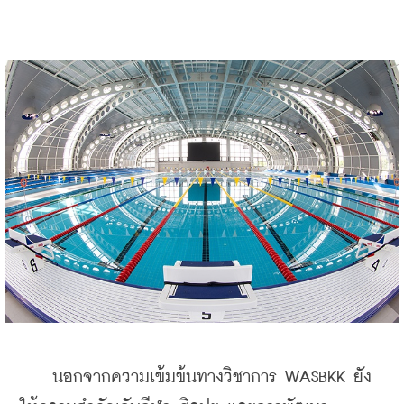
    นอกจากความเข้มข้นทางวิชาการ WASBKK ยัง