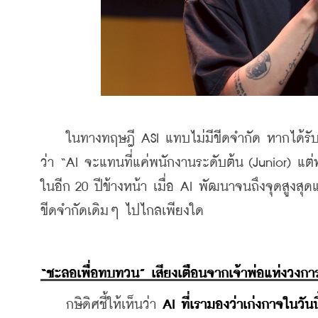
    ในทางทฤษฎี ASI แทบไม่มีขีดจำกัด หากได้รับ
ว่า “AI จะแทนที่แค่พนักงานระดับต้น (Junior) แต
ในอีก 20 ปีข้างหน้า เมื่อ AI พัฒนาจนถึงจุดสูงสุดแ
ขีดจำกัดเดิมๆ ไปไกลเพียงใด
“ชะลอเพื่อทบทวน” เสียงเตือนจากเจ้าพ่อแห่งวงกา
    กษิดิศชี้ให้เห็นว่า
 AI ที่เรามองว่าเก่งกาจในวันนี้