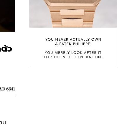
ตัว
AD 6641
้าม