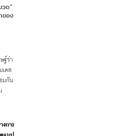
ขวด” 
ทของ 
ฐ์ว่า
โมเดล
อมกัน 
ม
่างการ
โรดแมป