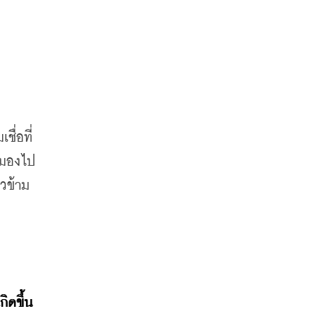
ื่อที่
กมองไป
าวข้าม
กิดขึ้น