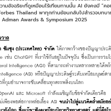
ามอัจฉริยะที่ดูเหมือนไร้เทียมทานนั้น AI ยังคงมี “คอ
จ Forbes Thailand พาทุกท่านย้อนกลับไปสำรวจบทบา
เวที Adman Awards & Symposium 2025
กรวาล
 ซัมซุง (ประเทศไทย) จำกัด
 ให้ภาพกว้างของปัญญาประดิษ
 เช่น ChatGPT ที่เราใช้กันอยู่ในปัจจุบัน ซึ่งเป็นการรวม
neral Intelligence (AGI) ที่สามารถทำงานหลากหลายได้พร้
Intelligence (ASI) หรือปัญญาประดิษฐ์ระดับเหนือมนุษย์ตา
ยวที่กุมอำนาจการขับเคลื่อนทุกสรรพสิ่งบนโลก
    เขาระบุว่ายักษ์ใหญ่เทคโนโลยีอย่าง Google, OpenAI และ Microsoft กำลังเผชิญกับข้อจำกัดเดียวคือ 
เพียงพอต่อการหล่อเลี้ยง ASI 
จนนำไปสู่แนวคิดล้ำสมัยอย
บมายังโลก
ซึ่งแม้จะฟังดูเหมือนนิยายวิทยาศาสตร์ แต่นี่คือ