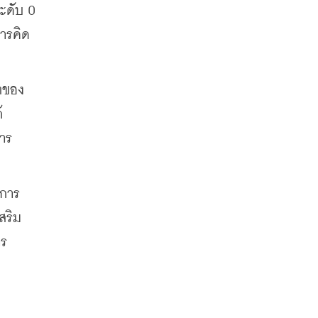
ะดับ 0 
การคิด
บทของ
้
การ
นการ
สริม
าร