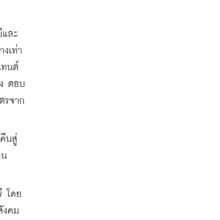
ยีและ
างเท่า
เทนต์
อง ตอบ
ัตรจาก
ืนสู่
อน
รี โดย
สังคม