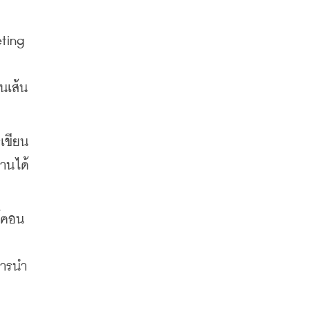
ting 
นเส้น
เขียน
านได้
ค์คอน
การนำ