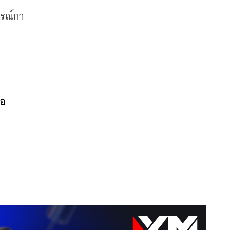
ารณ์กา
่อ