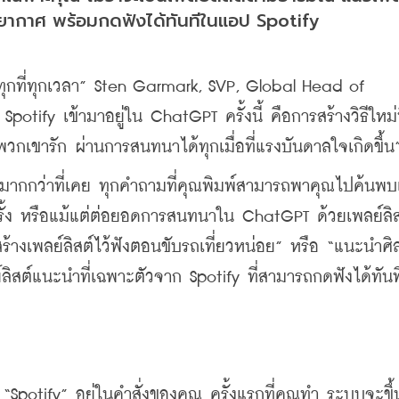
บรรยากาศ พร้อมกดฟังได้ทันทีในแอป Spotify
ุณทุกที่ทุกเวลา” Sten Garmark, SVP, Global Head of 
tify เข้ามาอยู่ใน ChatGPT ครั้งนี้ คือการสร้างวิธีใหม่ท
่พวกเขารัก ผ่านการสนทนาได้ทุกเมื่อที่แรงบันดาลใจเกิดขึ้น
่ง่ายมากกว่าที่เคย ทุกคำถามที่คุณพิมพ์สามารถพาคุณไปค้นพ
ั้ง หรือแม้แต่ต่อยอดการสนทนาใน ChatGPT ด้วยเพลย์ลิสต
สร้างเพลย์ลิสต์ไว้ฟังตอนขับรถเที่ยวหน่อย” หรือ “แนะนำศิ
ลิสต์แนะนำที่เฉพาะตัวจาก Spotify ที่สามารถกดฟังได้ทันท
“Spotify” อยู่ในคำสั่งของคุณ ครั้งแรกที่คุณทำ ระบบจะขึ้