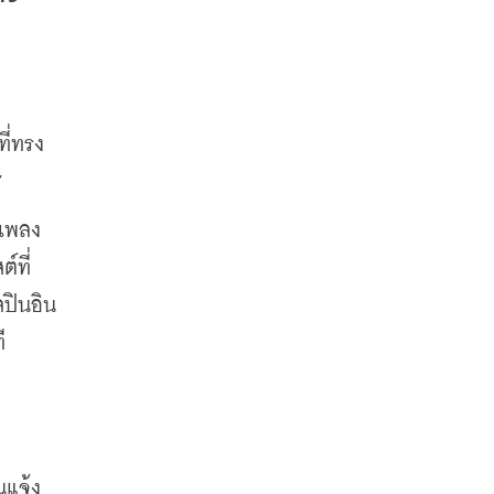
ี่ทรง
”
บเพลง
์ที่
ลปินอิน
ี
นแจ้ง