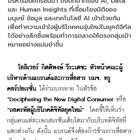
บริหารองค์กรชั้นนำ ถึงบทบาทของ AI, Data 
และ Human Insights ที่เชื่อมโยงมิติของ
มนุษย์ ข้อมูล และเทคโนโลยี AI เข้าด้วยกัน 
เพื่อทำความเข้าใจผู้บริโภคคนรุ่นใหม่ในยุคดิจิทัล
ได้อย่างลึกซึ้งพร้อมทำการตลาดให้ตรงกลุ่มเป้า
หมายอย่างแม่นยำขึ้น
​    
โอลิเวอร์
กิตติพงษ์
วีระเตชะ
หัวหน้าคณะผู้
บริหารด้านแบรนด์และการสื่อสาร
บมจ
. 
ทรู
คอร์ปอเรชั่น
 ไ
ด้ร่วมบรรยาย ในหัวข้อ 
“Deciphering the New Digital Consumer
 หรือ 
“
ถอดรหัสผู้บริโภคดิจิทัลยุคใหม่
”
  โดยชี้ให้เห็นว่า
กลุ่มคนแต่ละเจเนอเรชันเติบโตมากับบริบทดิจิทัลที่
แตกต่างกัน ดังนั้น แบรนด์จึงต้องก้าวข้ามการสื่อสาร