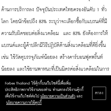
ด้านการบริการลง ปัจจุบันประเทศไทยครองอันดับ 1 ทั่ว
โลก โดยนักช้อปถึง 83% ระบุว่าจะเลือกซื้อกับแบรนด์ที่มี
ความรับผิดชอบต่อสิ่งแวดล้อม  และ 83% ยังต้องการให้
แบรนด์และผู้ค้าปลีกมีวิธีปฏิบัติด้านสิ่งแวดล้อมที่ดียิ่งขึ้น 
เช่น ใช้วัสดุบรรจุภัณฑ์น้อยลง สร้างคาร์บอนฟุตพริ้นท์
น้อยลง และใช้ยานพาหนะที่เป็นมิตรต่อสิ่งแวดล้อมในการ
จัดส่ง

Forbes Thailand ใช้คุ้กกี้บนเว็บไซต์นี้เพื่อเพิ่ม
ประสิทธิภาพการใช้งานของท่าน ท่านตกลงใช้งานคุ้กกี้
ตกลง
เพื่อใช้งานเว็บไซต์ต่อไป
นโยบายความเป็นส่วนตัว
และ
นโยบายความการใช้คุกกี้
แล้วอนาคตจะเป็นอย่างไรและธุรกิจต้องเดินเกมเช่นไร
?