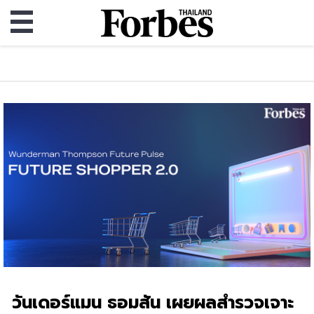
วันเดอร์แมน ธอมสัน เผยผลสำรวจเจาะ