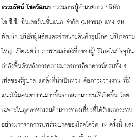
ธรรมรัตน์ โชควัฒนา
 กรรมการผู้อำนวยการ บริษัท 
ไอ.ซี.ซี. อินเตอร์เนชั่นแนล จำกัด (มหาชน) แห่ง สห
พัฒน์ฯ บริษัทผู้ผลิตและจำหน่ายสินค้าอุปโภค-บริโภคราย
ใหญ่ เปิดเผยว่า ภาพรวมกำลังซื้อของผู้บริโภคในปัจจุบัน
กำลังฟื้นตัวหลังการคลายมาตรการล็อกดาวน์ครบทั้ง 4 
เฟสของรัฐบาล แต่สิ่งที่น่าเป็นห่วง คือภาวะว่างงาน ที่มี
แนวโน้มคนตกงานมากขึ้นจากสถานการณ์ที่เกิดขึ้น โดย
เฉพาะในอุตสาหกรรมด้านการท่องเที่ยวที่ได้รับผลกระทบ
อย่างมากจากการแพร่ระบาดของโรคโควิด-19 ครั้งนี้ และ