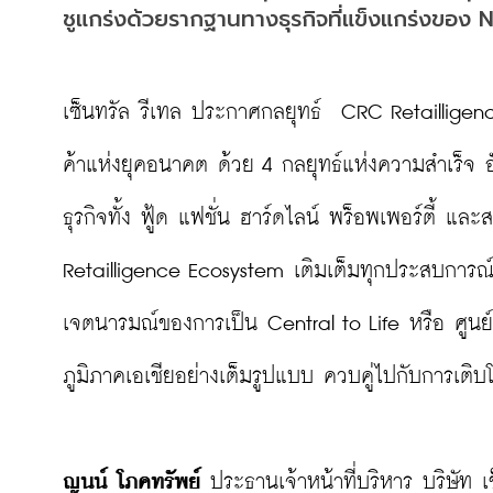
ชูแกร่งด้วยรากฐานทางธุรกิจที่แข็งแกร่งข
เซ็นทรัล รีเทล ประกาศกลยุทธ์  CRC Retailligenc
ค้าแห่งยุคอนาคต ด้วย 4 กลยุทธ์แห่งความสำเร็จ อ
ธุรกิจทั้ง ฟู้ด แฟชั่น ฮาร์ดไลน์ พร็อพเพอร์ตี้ และ
Retailligence Ecosystem เติมเต็มทุกประสบการณ์
เจตนารมณ์ของการเป็น Central to Life หรือ ศูนย์กลา
ภูมิภาคเอเชียอย่างเต็มรูปแบบ ควบคู่ไปกับการเติบโต
ญนน์ โภคทรัพย์ 
ประธานเจ้าหน้าที่บริหาร บริษัท 