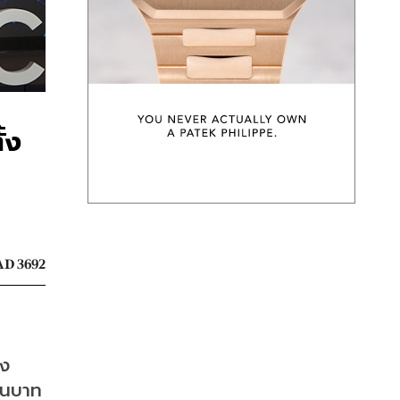
้ง
D 3692
าง
นบาท 