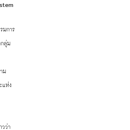
ystem
กรรมการ
กลุ่ม
ตาม
ยะแห่ง
วว่า 