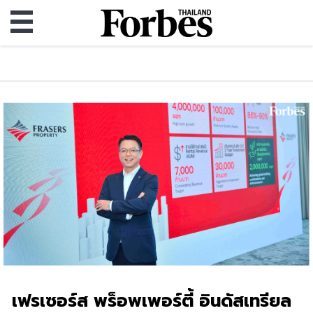
เฟรเซอร์ส พร็อพเพอร์ตี้ อินดัสเทรียล