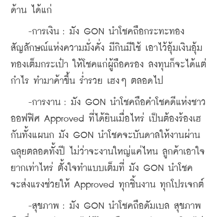
ด้าน ได้แก่
    -การเงิน : มัง GON นำโชคถือกระทะทอง 
สัญลักษณ์แห่งความมั่งคั่ง มีกินมีใช้ เอาไว้อุ้มเงินอุ้ม
ทองเต็มกระเป๋า ให้โชคแก่ผู้ถือครอง ลงทุนก็จะได้แต่
กำไร ทำมาค้าขึ้น ร่ำรวย เฮงๆ ตลอดไป
    -การงาน : มัง GON นำโชคถือคำโชคดีแห่งชาว
ออฟฟิศ Approved ที่ได้ยินเมื่อไหร่ เป็นต้องร้องเฮ
กันทั้งแผนก มัง GON นำโชคจะบันดาลให้งานผ่าน
ฉลุยตลอดทั้งปี ไม่ว่าจะงานใหญ่แค่ไหน ลูกค้าเอาใจ
ยากเท่าไหร่ ตั้งใจทำแบบเต็มที่ มัง GON นำโชค 
จะส่งแรงช่วยให้ Approved ทุกชิ้นงาน ทุกโปรเจกต์
    -สุขภาพ : มัง GON นำโชคถือดัมเบล สุขภาพ