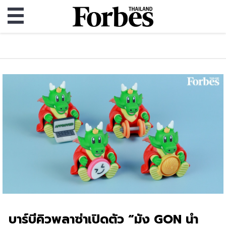
บาร์บีคิวพลาซ่าเปิดตัว “มัง GON นำ