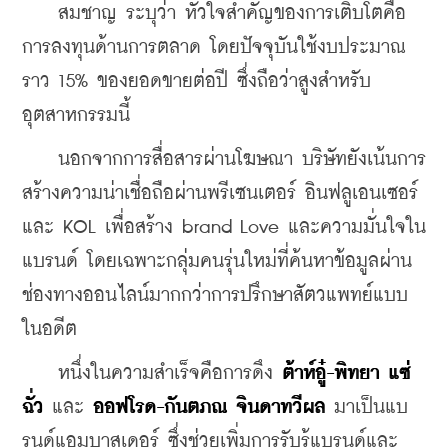
    สมชาญ ระบุว่า หัวใจสำคัญของการเติบโตคือ
การลงทุนด้านการตลาด โดยปัจจุบันใช้งบประมาณ
ราว 15% ของยอดขายต่อปี ซึ่งถือว่าสูงสำหรับ
อุตสาหกรรมนี้
    นอกจากการสื่อสารผ่านโฆษณา บริษัทยังเน้นการ
สร้างความน่าเชื่อถือผ่านพรีเซนเตอร์ อินฟลูเอนเซอร์ 
และ KOL เพื่อสร้าง brand Love และความมั่นใจใน
แบรนด์ โดยเฉพาะกลุ่มคนรุ่นใหม่ที่ค้นหาข้อมูลผ่าน
ช่องทางออนไลน์มากกว่าการปรึกษาสัตวแพทย์แบบ
ในอดีต
    หนึ่งในความสำเร็จคือการดึง 
ต้าห์อู๋-พิทยา แซ่
ฉั่ว
 และ 
ออฟโรด-กันตภณ จินดาทวีผล
 มาเป็นแบ
รนด์แอมบาสเดอร์ ซึ่งช่วยเพิ่มการรับรู้แบรนด์และ