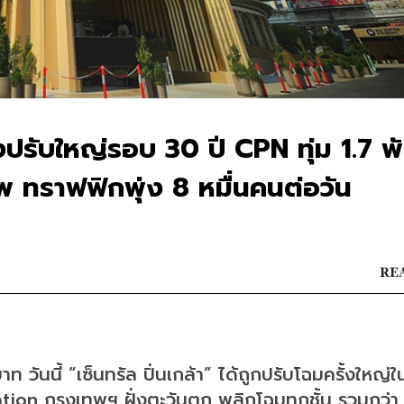
ลังปรับใหญ่รอบ 30 ปี CPN ทุ่ม 1.7 พ
พ ทราฟฟิกพุ่ง 8 หมื่นคนต่อวัน
REA
ท วันนี้ “เซ็นทรัล ปิ่นเกล้า” ได้ถูกปรับโฉมครั้งใหญ่ใ
ion กรุงเทพฯ ฝั่งตะวันตก พลิกโฉมทุกชั้น รวมกว่า