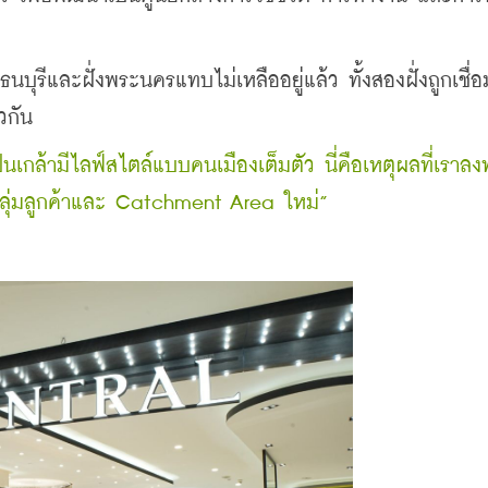
งธนบุรีและฝั่งพระนครแทบไม่เหลืออยู่แล้ว ทั้งสองฝั่งถูกเชื่
วกัน
ิ่นเกล้ามีไลฟ์สไตล์แบบคนเมืองเต็มตัว นี่คือเหตุผลที่เราลงท
ย์กลุ่มลูกค้าและ Catchment Area ใหม่” 