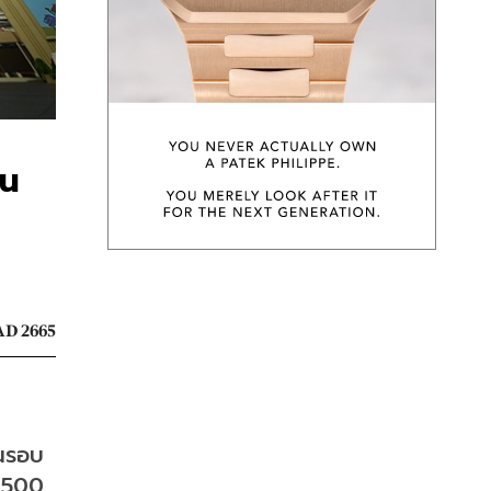
ัน
D 2665
นรอบ 
 500 