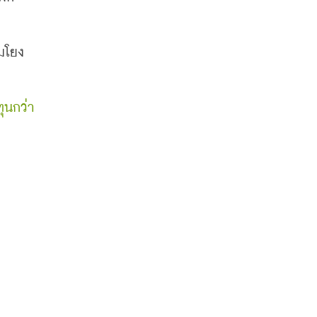
อมโยง
ุนกว่า 