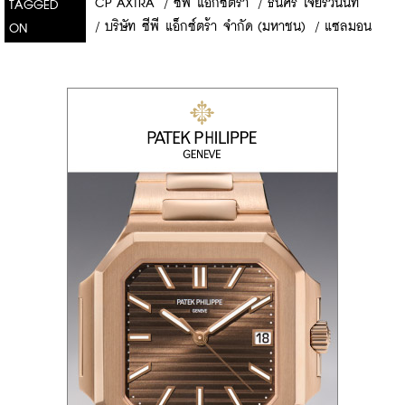
CP AXTRA
/
ซีพี แอ็กซ์ตร้า
/
ธนิศร์ เจียรวนนท์
TAGGED
/
บริษัท ซีพี แอ็กซ์ตร้า จำกัด (มหาชน)
/
แซลมอน
ON