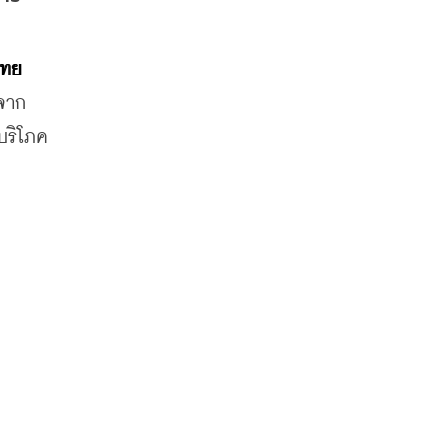
ทย 
้จาก
บริโภค