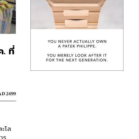
 ที่
D 2499
ละโล
การ