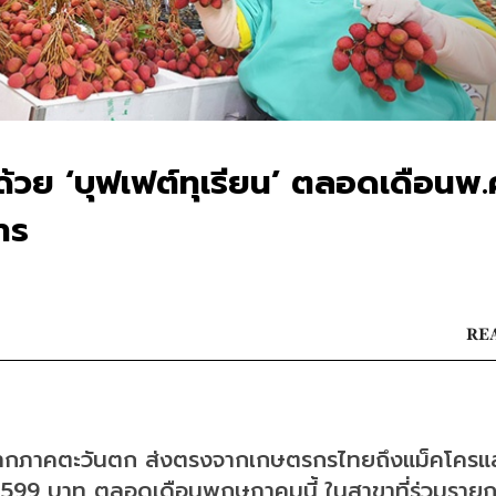
ด้วย ‘บุฟเฟต์ทุเรียน’ ตลอดเดือนพ.ค.
าร
REA
ลไม้จากภาคตะวันตก ส่งตรงจากเกษตรกรไทยถึงแม็คโครแ
าคา 599 บาท ตลอดเดือนพฤษภาคมนี้ ในสาขาที่ร่วมราย