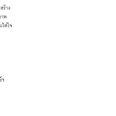
สร้าง
ณภาพ
มใส่ใจ
์ฯ