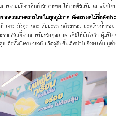
วยการฝ่ายบริหารสินค้าอาหารสด ให้การต้อนรับ ณ แม็คโค
งจากสวนเกษตรกรไทยในทุกภูมิภาค คัดสรรผลไม้ชื่อดังปร
ทิ เงาะ มังคุด สละ สับปะรด กล้วยหอม มะพร้าวน้ำหอม ลิ้
ษจากสวนที่ผ่านการรับรองคุณภาพ เพื่อให้มั่นใจว่า ผู้บริโภ
ุด อีกทั้งยังสามารถเป็นวัตถุดิบชั้นเลิศนำไปรังสรรค์เมนูต่