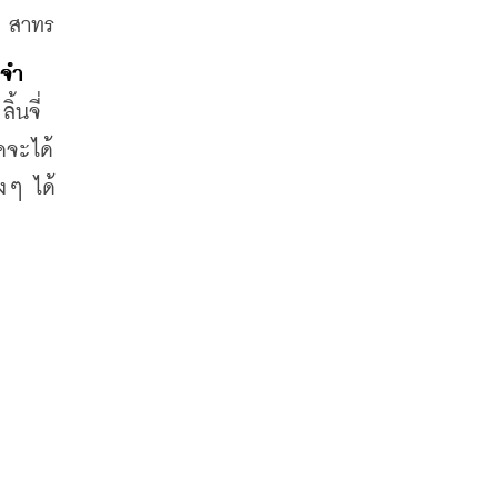
ร สาทร
ะจำ
นจี่ 
คจะได้
างๆ ได้