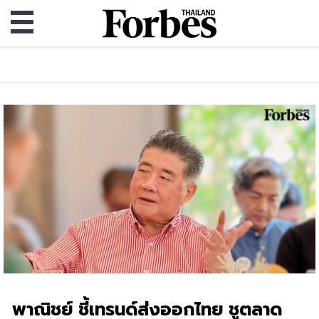
พาณิชย์ ชี้เทรนด์ส่งออกไทย ชูตลาด