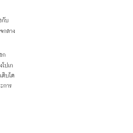
อกับ
ใจกลาง
นอก
องโปเก
เติบโต
ละการ