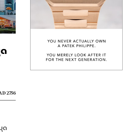
ุด
AD 2756
มุด