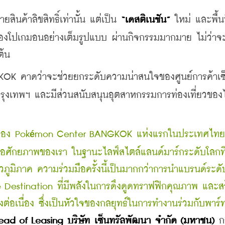
สินค้าลิขสิทธิ์เท่านั้น แต่เป็น 
“เดสติเนชัน”
 ใหม่ และพื้นที
องโปเกมอนอย่างเต็มรูปแบบ ผ่านกิจกรรมมากมาย ไม่ว่าจะเ
ต้น
K คาดว่าจะช่วยยกระดับความน่าสนใจของศูนย์การค้าเซ็
งกรุงเทพฯ และมีส่วนสนับสนุนอุตสาหกรรมการท่องเที่ยวขอ
งของ Pok
mon Center BANGKOK แห่งแรกในประเทศไทย 
é
มีต่อศักยภาพของเรา ในฐานะไลฟ์สไตล์แลนด์มาร์กระดับโลกที
ั่วภูมิภาค ความร่วมมือครั้งนี้เป็นมากกว่าการนำแบรนด์ระด
e Destination ที่มีพลังในการดึงดูดทราฟฟิกคุณภาพ และสร้
เนื่อง ซึ่งเป็นหัวใจของกลยุทธ์ในการทำงานร่วมกับพาร์ท
 Head of Leasing บริษัท เซ็นทรัลพัฒนา จำกัด (มหาชน) 
ก