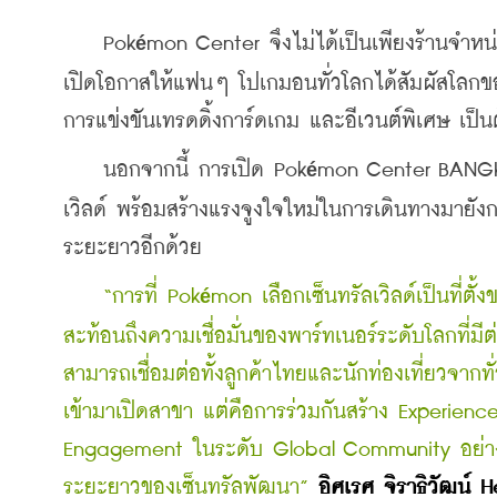
    Pok
mon Center จึงไม่ได้เป็นเพียงร้านจำหน่าย
é
เปิดโอกาสให้แฟนๆ โปเกมอนทั่วโลกได้สัมผัสโลกข
การแข่งขันเทรดดิ้งการ์ดเกม และอีเวนต์พิเศษ เป็น
    นอกจากนี้ การเปิด Pok
mon Center BANGKO
é
เวิลด์ พร้อมสร้างแรงจูงใจใหม่ในการเดินทางมายั
ระยะยาวอีกด้วย
“การที่ Pok
mon เลือกเซ็นทรัลเวิลด์เป็นที่ตั้
é
สะท้อนถึงความเชื่อมั่นของพาร์ทเนอร์ระดับโลกที่
สามารถเชื่อมต่อทั้งลูกค้าไทยและนักท่องเที่ยวจากท
เข้ามาเปิดสาขา แต่คือการร่วมกันสร้าง Experienc
Engagement ในระดับ Global Community อย่างต่อ
ระยะยาวของเซ็นทรัลพัฒนา” 
อิศเรศ จิราธิวัฒน์