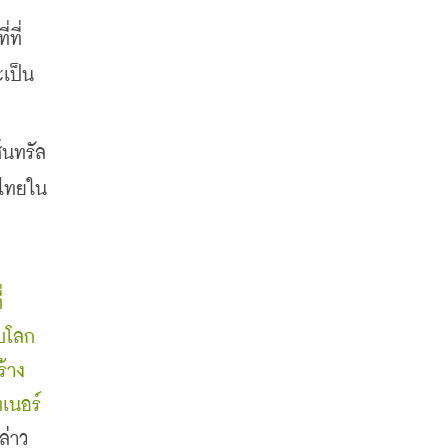
่ที่
ป็น 
นทรัล
งไทยใน
่
ับโลก
าง 
เนอร์
ล่าว