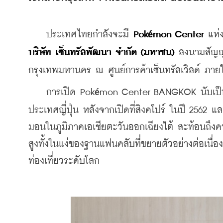
    ประเทศไทยกำลังจะมี 
Pok
mon Center
 แห่
é
บริษัท เซ็นทรัลพัฒนา จำกัด (มหาชน) 
ลงนามสัญญาเ
กรุงเทพมหานคร ณ ศูนย์การค้าเซ็นทรัลเวิลด์ ภายใน
    การเปิด Pok
mon Center BANGKOK นับเป็นสาข
é
ประเทศญี่ปุ่น หลังจากเปิดที่สิงคโปร์ ในปี 2562
มอนในภูมิภาคเอเชียตะวันออกเฉียงใต้ สะท้อนถึงคว
สูงทั้งในแง่ของฐานแฟนคลับที่ขยายตัวอย่างต่อเ
ท่องเที่ยวระดับโลก