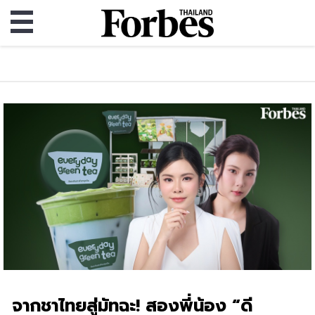
จากชาไทยสู่มัทฉะ! สองพี่น้อง “ดี