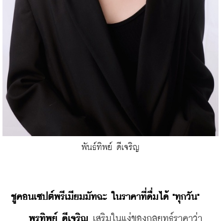
พันธ์ทิพย์ ดีเจริญ
ชูคอนเซปต์พรีเมียมมัทฉะ ในราคาที่ดื่มได้ "ทุกวัน"
 พรทิพย์ ดีเจริญ
 เสริมในแง่ของกลยุทธ์ราคาว่า 