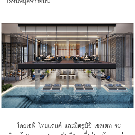
เดือนพฤศจิกายนนี้
    โดยเอพี ไทยแลนด์ และมิตซูบิชิ เอสเตท จะ