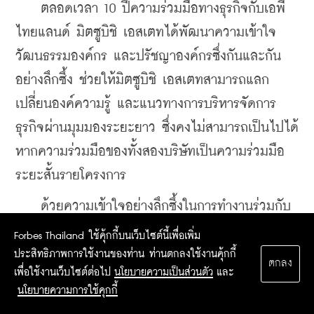
    ตลอดเวลา 10 ปีความร่วมมือทางธุรกิจกับเอพี 
ไทยแลนด์ มิตซูบิชิ เอสเตทได้พัฒนาความเข้าใจ
วัฒนธรรมองค์กร และปรัชญาองค์กรซึ่งกันและกัน
อย่างลึกซึ้ง ช่วยให้มิตซูบิชิ เอสเตทสามารถแลก
เปลี่ยนองค์ความรู้ และแนวทางการบริหารจัดการ
ธุรกิจผ่านมุมมองระยะยาว ซึ่งคงไม่สามารถเป็นไปได้ 
หากความร่วมมือของทั้งสองบริษัทเป็นความร่วมมือ
ระยะสั้นรายโครงการ
    ด้วยความเข้าใจอย่างลึกซึ้งในการทำงานร่วมกับ
เอพี ไทยแลนด์ ตลอดจน “ความเชื่อมั่น” ที่มิตซูบิชิ 
Forbes Thailand ใช้คุ้กกี้บนเว็บไซต์นี้เพื่อเพิ่ม
เอสเตทมีต่อเอพี ไทยแลนด์ ทั้งองค์ความรู้ที่ลึกซึ้งใน
ประสิทธิภาพการใช้งานของท่าน ท่านตกลงใช้งานคุ้กกี้
ตกลง
เพื่อใช้งานเว็บไซต์ต่อไป
นโยบายความเป็นส่วนตัว
และ
การพัฒนาโครงการคอนโดมิเนียม ความใส่ใจในทุก
นโยบายความการใช้คุกกี้
กระบวนการทำงาน การวางแผนงานต่างๆ ของเอพี 