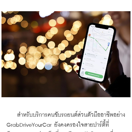
    สำหรับบริการคนขับรถยนต์ส่วนตัวมืออาชีพอย่าง 
GrabDriveYourCar ยังคงครองใจสายปาร์ตี้ที่