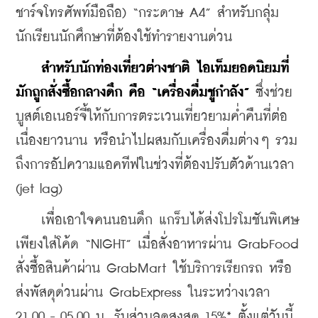
ชาร์จโทรศัพท์มือถือ) “กระดาษ A4” สำหรับกลุ่ม
นักเรียนนักศึกษาที่ต้องใช้ทำรายงานด่วน
สำหรับนักท่องเที่ยวต่างชาติ ไอเท็มยอดนิยมที่
มักถูกสั่งซื้อกลางดึก คือ “เครื่องดื่มชูกำลัง”
 ซึ่งช่วย
บูสต์เอเนอร์จี้ให้กับการตระเวนเที่ยวยามค่ำคืนที่ต่อ
เนื่องยาวนาน หรือนำไปผสมกับเครื่องดื่มต่างๆ รวม
ถึงการอัปความแอคทีฟในช่วงที่ต้องปรับตัวด้านเวลา 
(jet lag)
    เพื่อเอาใจคนนอนดึก แกร็บได้ส่งโปรโมชันพิเศษ 
เพียงใส่โค้ด “NIGHT” เมื่อสั่งอาหารผ่าน GrabFood 
สั่งซื้อสินค้าผ่าน GrabMart ใช้บริการเรียกรถ หรือ
ส่งพัสดุด่วนผ่าน GrabExpress ในระหว่างเวลา 
21.00 - 05.00 น. รับส่วนลดสูงสุด 15%* ตั้งแต่วันนี้