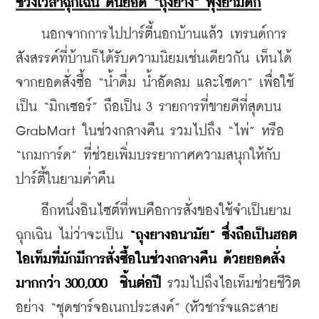
ช่วงเวลาฉุกเฉิน ดันยอด “ถุงยาง” พุ่งยามดึก
    นอกจากการไปปาร์ตี้นอกบ้านแล้ว เทรนด์การ
สังสรรค์ที่บ้านก็ได้รับความนิยมเช่นเดียวกัน เห็นได้
จากยอดสั่งซื้อ “น้ำดื่ม น้ำอัดลม และโซดา” เพื่อใช้
เป็น “มิกเซอร์” ถือเป็น 3 รายการที่ขายดีที่สุดบน 
GrabMart ในช่วงกลางคืน รวมไปถึง “ไพ่” หรือ 
“เกมการ์ด” ที่ช่วยเพิ่มบรรยากาศความสนุกให้กับ
ปาร์ตี้ในยามค่ำคืน
    อีกหนึ่งอินไซต์ที่พบคือการสั่งของใช้จำเป็นยาม
ฉุกเฉิน ไม่ว่าจะเป็น 
“ถุงยางอนามัย” ซึ่งถือเป็นฮอต
ไอเท็มที่มักมีการสั่งซื้อในช่วงกลางคืน ด้วยยอดสั่ง
มากกว่า 300,000  ชิ้นต่อปี
 รวมไปถึงไอเท็มช่วยชีวิต
อย่าง “ชุดชาร์จอเนกประสงค์” (หัวชาร์จและสาย