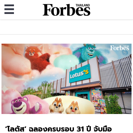
‘โลตัส’ ฉลองครบรอบ 31 ปี จับมือ