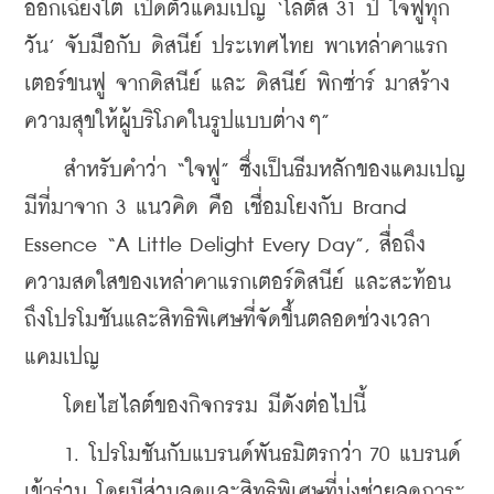
ออกเฉียงใต้ เปิดตัวแคมเปญ ‘โลตัส 31 ปี ใจฟูทุก
วัน’ จับมือกับ ดิสนีย์ ประเทศไทย พาเหล่าคาแรก
เตอร์ขนฟู จากดิสนีย์ และ ดิสนีย์ พิกซ่าร์ มาสร้าง
ความสุขให้ผู้บริโภคในรูปแบบต่างๆ”
    สำหรับคำว่า “ใจฟู” ซึ่งเป็นธีมหลักของแคมเปญ 
มีที่มาจาก 3 แนวคิด คือ เชื่อมโยงกับ Brand 
Essence “A Little Delight Every Day”, สื่อถึง
ความสดใสของเหล่าคาแรกเตอร์ดิสนีย์ และสะท้อน
ถึงโปรโมชันและสิทธิพิเศษที่จัดขึ้นตลอดช่วงเวลา
แคมเปญ
    โดยไฮไลต์ของกิจกรรม มีดังต่อไปนี้
    1. โปรโมชันกับแบรนด์พันธมิตรกว่า 70 แบรนด์
เข้าร่วม โดยมีส่วนลดและสิทธิพิเศษที่มุ่งช่วยลดภาระ