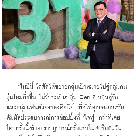
    “ในปีนี้ โลตัสได้ขยายกลุ่มเป้าหมายไปสู่กลุ่มคน
รุ่นใหม่ยิ่งขึ้น ไม่ว่าจะเป็นกลุ่ม Gen Z กลุ่มคู่รัก 
และกลุ่มแฟนตัวยงของดิสนีย์ เพื่อให้ทุกเจเนอเรชั่น
สัมผัสประสบการณ์การช็อปปิ้งที่ ‘ใจฟู’ กว่าที่เคย 
โดยครั้งนี้สร้างปรากฏการณ์ครั้งแรกในเอเชียตะวัน