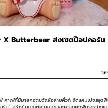
or X Butterbear ส่งเซตป๊อปคอร์น
REA
คาเฟ่ คาเฟ่ที่มีมาสคอตขวัญใจสายคิ้วท์ จัดแคมเปญสุดพิ
อร์น” สร้างโมเมนต์ความสุขและความผูกพันระหว่างแ