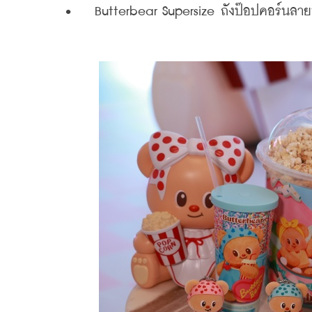
    •	 Butterbear Supersize ถังป๊อปคอร์น