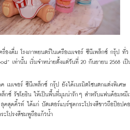
่องดื่ม โรงภาพยนตร์ในเครือเมเจอร์ ซีนีเพล็กซ์ กรุ้ป ทั่ว
” เท่านั้น เริ่มจำหน่ายตั้งแต่วันที่ 20 กันยายน 2568 เป็
ค เมเจอร์ ซีนีเพล็กซ์ กรุ้ป ยังได้เนรมิตโซนตกแต่งพิเศษ 
พล็กซ์ รัชโยธิน ให้เป็นพื้นที่มุมน่ารักๆ สำหรับแฟนด้อมหมี
คสุดคิ้วท์ ได้แก่ บัตเตอร์แบร์ชุดกระโปรงสีขาวถือป๊อปคอร
กระโปรงสีชมพูถือแก้วน้ำ