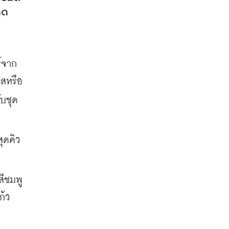
าด
จาก 
ใสหรือ
บชุด 
้ว 