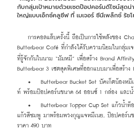
กับกลุ่มเป้าหมายด้วยเซตป๊อปคอร์นดีไซน์สุดน
ใหญ่แบบเอ็กซ์คลูซีฟ ที่ เมเจอร์ ซีนีเพล็กซ์ รัชโย
    การคอลแล็บครั้งนี้ ถือเป็นการใช้พลังของ C
Butterbear Caf
 ที่กำลังได้รับความนิยมในกลุ่ม
é
ที่รู้จักกันในนาม “มัมหมี” เพื่อสร้าง Brand Af
Butterbear 3 เซตสุดพิเศษที่ออกแบบมาเพื่อสร้าง 
    •	 Butterbear Bucket Set บัคเก็ตน้องหมีเนยชุดกระโปรงขาวแดง คาดผมด้วยโบว์ใหญ่สีขาวจุดแดง สุดคิว
ท์ พร้อมป๊อปคอร์นขนาด 64 ออนซ์ 1 กล่อง และน
    •	 Butterbear Topper Cup Set แก้วน้ำท็อปเปอร์ลายน้องหมีเนย มีให้เลือก 2 สี ชุดสีฟ้าแก้วสีฟ้า ชุดสีชมพู
แก้วสีชมพู มาพร้อมพวงกุญแจหมีเนย, ป๊อปคอร์นข
ราคา 490 บาท