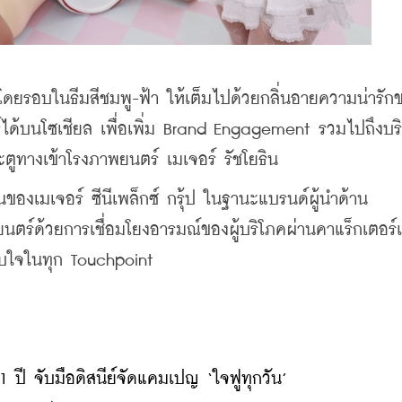
ยรอบในธีมสีชมพู-ฟ้า ให้เต็มไปด้วยกลิ่นอายความน่ารักข
ร์ได้บนโซเชียล เพื่อเพิ่ม Brand Engagement รวมไปถึงบร
ระตูทางเข้าโรงภาพยนตร์ เมเจอร์ รัชโยธิน
องเมเจอร์ ซีนีเพล็กซ์ กรุ้ป ในฐานะแบรนด์ผู้นำด้าน
ร์ด้วยการเชื่อมโยงอารมณ์ของผู้บริโภคผ่านคาแร็กเตอร์
ับใจในทุก Touchpoint
ปี จับมือดิสนีย์จัดแคมเปญ ‘ใจฟูทุกวัน’