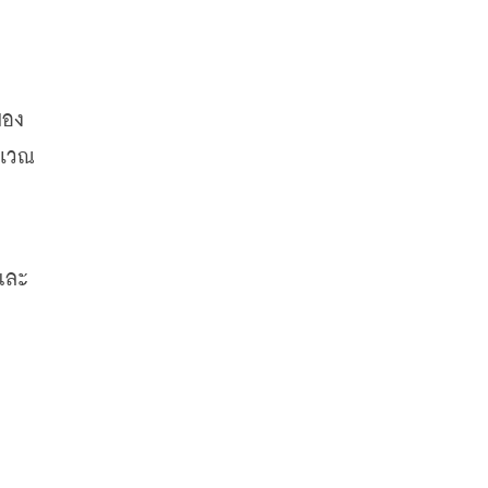
อง 
ิเวณ
และ