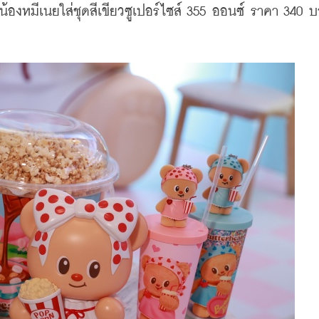
ลายน้องหมีเนยใส่ชุดสีเขียวซูเปอร์ไซส์ 355 ออนซ์ ราคา 340 