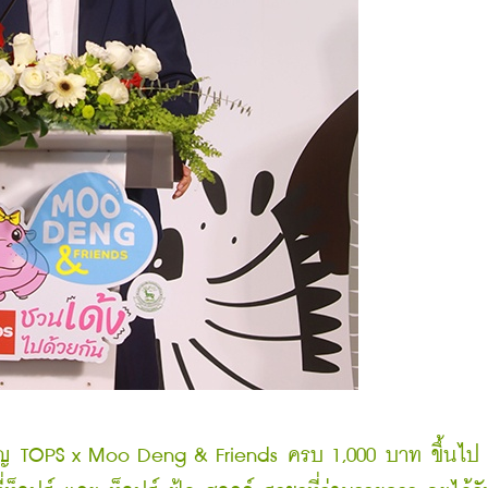
คมเปญ TOPS x Moo Deng & Friends ครบ 1,000 บาท ขึ้นไป 