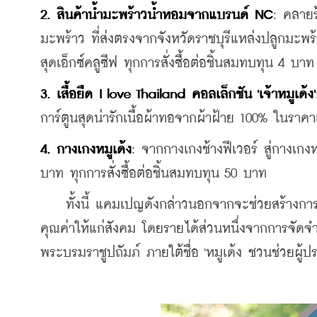
2.
สินค้าน้ำมะพร้าวน้ำหอมจากแบรนด์ NC
: คลายร
มะพร้าว ที่
ส่งตรงจากจังหวัดราชบุรีแหล่งปลูกมะพ
สุดเอ็กซ์คลูซีฟ ทุกการสั่งซื้อต่อชิ้นสมทบทุน 4 บาท
3. เสื้อยืด I love Thailand คอลเล็กชัน 'เจ้าหมูเด้ง'
การ์ตูนสุดน่ารักเนื้อผ้าทอจากผ้าฝ้าย 100% ในราค
4. กางเกงหมูเด้ง
: จากกางเกงช้างฟีเวอร์ สู่กางเกง
บาท ทุกการสั่งซื้อต่อชิ้นสมทบทุน 50 บาท 
    ทั้งนี้ แคมเปญดังกล่าวนอกจากจะช่วยสร้างการรับ
คุณค่าให้แก่สังคม โดยรายได้ส่วนหนึ่งจากการจัด
พระบรมราชูปถัมภ์ ภายใต้ชื่อ 'หมูเด้ง ชวนช่วยผู้ป