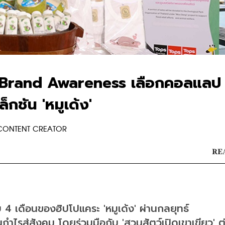
้ำ Brand Awareness เลือกคอลแลป
็กชัน 'หมูเด้ง'
 CONTENT CREATOR
REA
บ 4 เดือนของฮิปโปแคระ 'หมูเด้ง' ผ่าน
กลยุทธ์ 
ำไรสู่สังคม 
โดยร่วมมือกับ 'สวนสัตว์เปิดเขาเขียว' ต