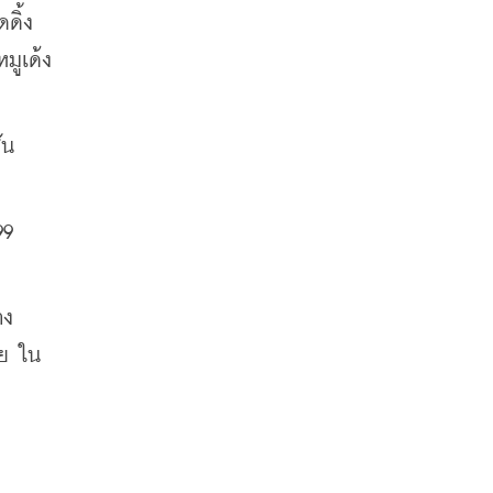
ดิ้ง
มูเด้ง
ัน
9 
าง
ทย ใน