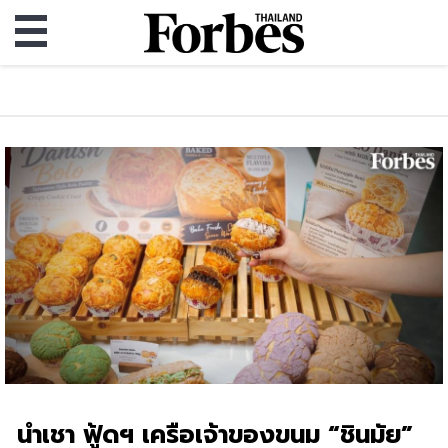
นําเชา ฟู้ดฯ เครือเจ้าของขนม “ชินมัย”