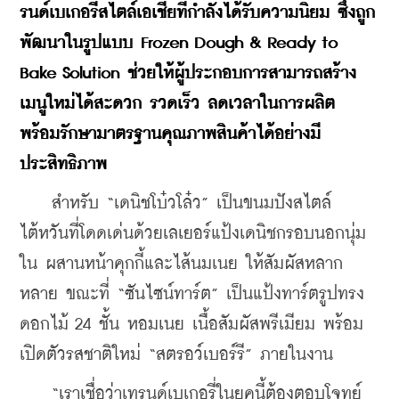
รนด์เบเกอรี่สไตล์เอเชียที่กำลังได้รับความนิยม ซึ่งถูก
พัฒนาในรูปแบบ Frozen Dough & Ready to 
Bake Solution ช่วยให้ผู้ประกอบการสามารถสร้าง
เมนูใหม่ได้สะดวก รวดเร็ว ลดเวลาในการผลิต 
พร้อมรักษามาตรฐานคุณภาพสินค้าได้อย่างมี
ประสิทธิภาพ
    สำหรับ “เดนิชโบ๋วโล๋ว” เป็นขนมปังสไตล์
ไต้หวันที่โดดเด่นด้วยเลเยอร์แป้งเดนิชกรอบนอกนุ่ม
ใน ผสานหน้าคุกกี้และไส้นมเนย ให้สัมผัสหลาก
หลาย ขณะที่ “ซันไซน์ทาร์ต” เป็นแป้งทาร์ตรูปทรง
ดอกไม้ 24 ชั้น หอมเนย เนื้อสัมผัสพรีเมียม พร้อม
เปิดตัวรสชาติใหม่ “สตรอว์เบอร์รี” ภายในงาน
    “เราเชื่อว่าเทรนด์เบเกอรี่ในยุคนี้ต้องตอบโจทย์