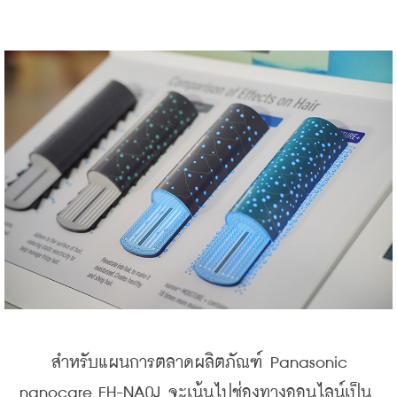
    สำหรับแผนการตลาดผลิตภัณฑ์ Panasonic 
nanocare EH-NA0J จะเน้นไปช่องทางออนไลน์เป็น