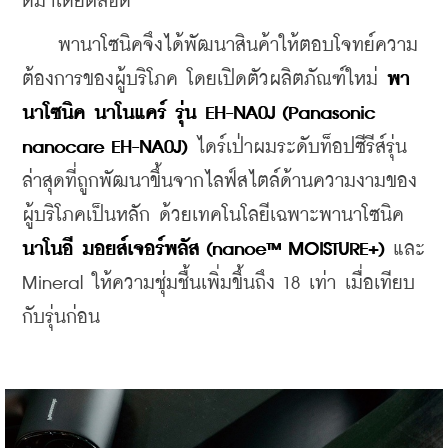
ดีมาโดยตลอด
”
    พานาโซนิคจึงได้พัฒนาสินค้าให้ตอบโจทย์ความ
ต้องการของผู้บริโภค โดยเปิดตัวผลิตภัณฑ์ใหม่ 
พา
นาโซนิค นาโนแคร์ รุ่น EH-NA0J (Panasonic 
nanocare EH-NA0J)
 ไดร์เป่าผมระดับท็อปซีรีส์รุ่น
ล่าสุดที่ถูกพัฒนาขึ้นจากไลฟ์สไตล์ด้านความงามของ
ผู้บริโภคเป็นหลัก ด้วยเทคโนโลยีเฉพาะพานาโซนิค 
นาโนอี มอยส์เจอร์พลัส (nanoe™ MOISTURE+)
 และ 
Mineral ให้ความชุ่มชื้นเพิ่มขึ้นถึง 18 เท่า เมื่อเทียบ
กับรุ่นก่อน