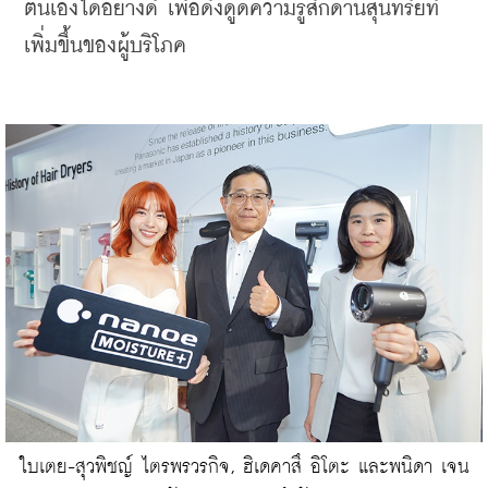
ตนเองได้อย่างดี เพื่อดึงดูดความรู้สึกด้านสุนทรีย์ที่
เพิ่มขึ้นของผู้บริโภค
ใบเตย-สุวพิชญ์ ไตรพรวรกิจ, ฮิเดคาสึ อิโตะ และพนิดา เจน