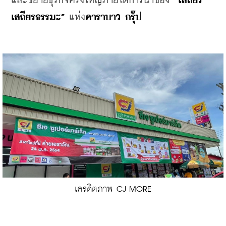
และขยายธุรกิจครั้งใหญ่ภายใต้การนำของ “
เสถียร 
เสถียรธรรมะ”
 แห่ง
คาราบาว กรุ๊ป
เครดิตภาพ CJ MORE