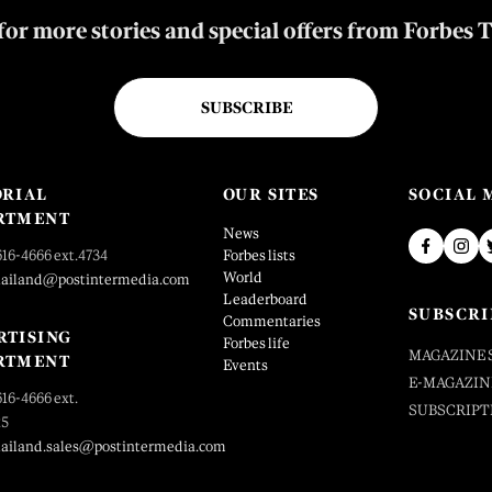
for more stories and special offers from Forbes 
SUBSCRIBE
ORIAL
OUR SITES
SOCIAL 
RTMENT
News
616-4666 ext.4734
Forbes lists
World
hailand@postintermedia.com
Leaderboard
SUBSCRI
Commentaries
RTISING
Forbes life
MAGAZINE 
RTMENT
Events
E-MAGAZIN
616-4666 ext.
SUBSCRIPT
25
hailand.sales@postintermedia.com