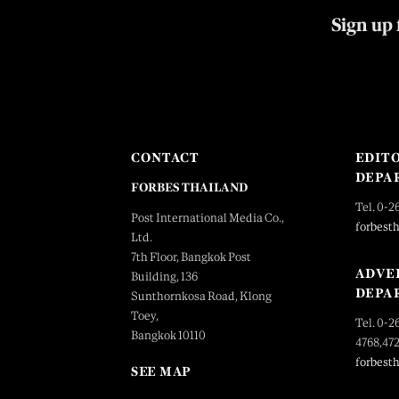
Sign up 
CONTACT
EDIT
DEPA
FORBES THAILAND
Tel. 0-2
Post International Media Co.,
forbest
Ltd.
7th Floor, Bangkok Post
ADVE
Building, 136
DEPA
Sunthornkosa Road, Klong
Toey,
Tel. 0-2
Bangkok 10110
4768,47
forbest
SEE MAP