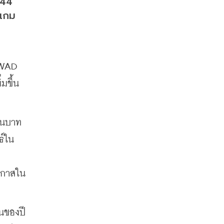
44 
นเกม
AWAD 
ขึ้น 
านบาท 
ธ์ใน
โอกาสใน
ันของปี