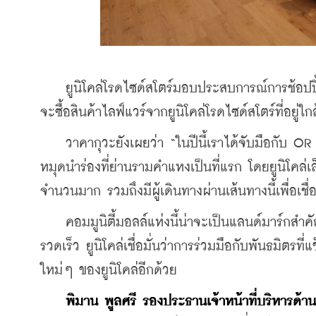
    ยูนิโคล่โรดไซด์สโตร์มอบประสบการณ์การช้อปปิ
จะซื้อสินค้าไลฟ์แวร์จากยูนิโคล่โรดไซด์สโตร์ที่อยู่
    วาคากุวะยังเผยว่า “ในปีนี้เราได้จับมือกับ O
หมุดนำร่องที่ย่านรามคำแหงเป็นที่แรก โดยยูนิโคล่
จำนวนมาก รวมถึงมีผู้เดินทางผ่านเส้นทางนี้เพื่อเ
    คอมมูนิตี้มอลล์แห่งนี้น่าจะเป็นแลนด์มาร์ก
รวดเร็ว ยูนิโคล่เชื่อมั่นว่าการร่วมมือกับพันธมิตรที
ใหม่ๆ ของยูนิโคล่อีกด้วย
พิมาน พูลศรี รองประธานเจ้าหน้าที่บริหารด้าน