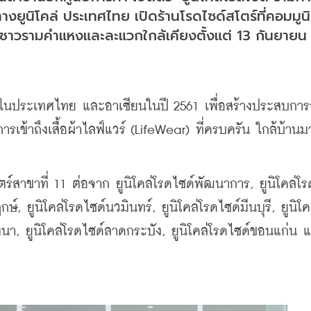
างยูนิโคล่ ประเทศไทย เปิดร้านโรดไซด์สโตร์ที่คอมมูนิต
วรามคำแหงและละแวกใกล้เคียงตั้งแต่ 13 กันยายน 
กในประเทศไทย และอาเซียนในปี 2561 เพื่อสร้างประสบการ
ข้าถึงเสื้อผ้าไลฟ์แวร์ (LifeWear) ที่ครบครัน ใกล้บ้านมา
ตร์สาขาที่ 11 ต่อจาก ยูนิโคล่โรดไซด์พัฒนาการ, ยูนิโคล่โร
ษ์, ยูนิโคล่โรดไซด์นวมินทร์, ยูนิโคล่โรดไซด์มีนบุรี, ยูนิโค
งนา, ยูนิโคล่โรดไซด์ลาดกระบัง, ยูนิโคล่โรดไซด์ขอนแก่น แ