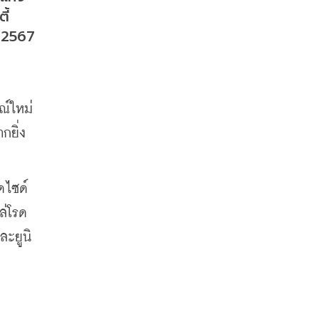
ี้
2567 
ณ์ใหม่
กยิ่ง
ดไซด์
ล่โรด
ละยูนิ