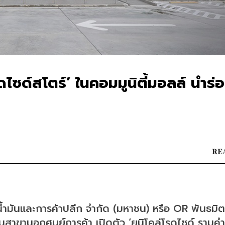
ดไซด์สโตร์’ ในคอมมูนิตี้มอลล์ นำร่
REA
. น้ำมันและการค้าปลีก จำกัด (มหาชน) หรือ OR พันธมิ
นสาขานอกศูนย์การค้า เปิดตัว ‘ยูนิโคล่โรดไซด์ รามคำ