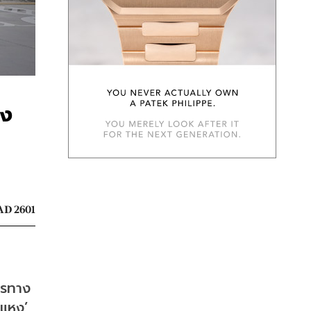
อง
D 2601
ตรทาง
แหง’ 