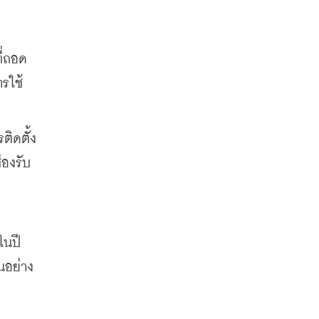
ี่ถอด
รใช้
ติดตั้ง
่องรับ
นปี 
นอย่าง