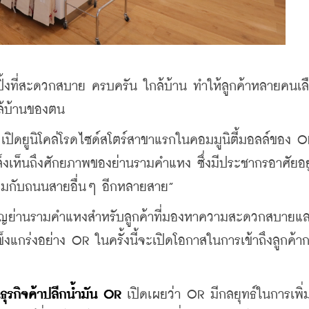
้งที่สะดวกสบาย ครบครัน ใกล้บ้าน ทำให้ลูกค้าหลายคนเลื
ใกล้บ้านของตน
R เปิดยูนิโคล่โรดไซด์สโตร์สาขาแรกในคอมมูนิตี้มอลล์ของ O
เล็งเห็นถึงศักยภาพของย่านรามคำแหง ซึ่งมีประชากรอาศัยอยู
ชื่อมกับถนนสายอื่นๆ อีกหลายสาย”
สำคัญย่านรามคำแหงสำหรับลูกค้าที่มองหาความสะดวกสบายแ
่แข็งแกร่งอย่าง OR ในครั้งนี้จะเปิดโอกาสในการเข้าถึงลูกค้าก
ธุรกิจค้าปลีกน้ำมัน OR
 เปิดเผยว่า OR มีกลยุทธ์ในการเพิ