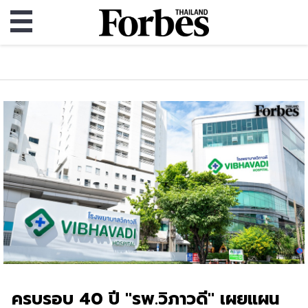
ครบรอบ 40 ปี "รพ.วิภาวดี" เผยแผน