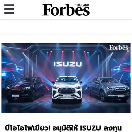
บีโอไอไฟเขียว! อนุมัติให้ ISUZU ลงทุน