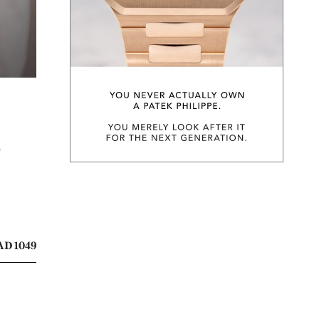
จ
D 1049