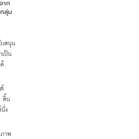
จจาก
กลุ่ม
นับสนุน
เป็น 
้ 
ต์
สิ้น
่ง 
ุณภาพ