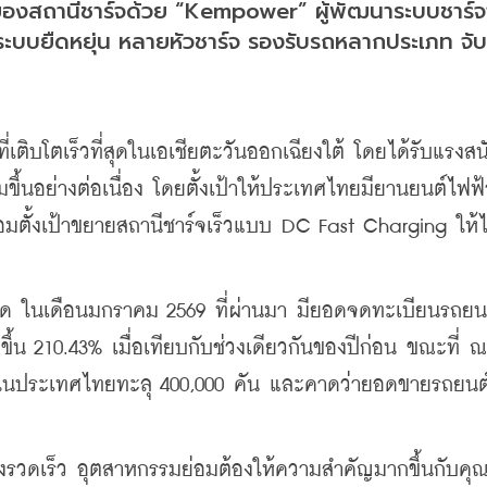
ะดวกของสถานีชาร์จด้วย “Kempower” ผู้พัฒนาระบบชาร์
ะบบยืดหยุ่น หลายหัวชาร์จ รองรับรถหลากประเภท จับ
่เติบโตเร็วที่สุดในเอเชียตะวันออกเฉียงใต้ โดยได้รับแรงส
ึ้นอย่างต่อเนื่อง โดยตั้งเป้าให้ประเทศไทยมียานยนต์ไฟฟ้า
ตั้งเป้าขยายสถานีชาร์จเร็วแบบ DC Fast Charging ให้ได
ด ในเดือนมกราคม 2569 ที่ผ่านมา มียอดจดทะเบียนรถยน
ึ้น 210.43% เมื่อเทียบกับช่วงเดียวกันของปีก่อน ขณะที่ ณ 
นประเทศไทยทะลุ 400,000 คัน และคาดว่ายอดขายรถยนต์นั
างรวดเร็ว อุตสาหกรรมย่อมต้องให้ความสำคัญมากขึ้นกับค