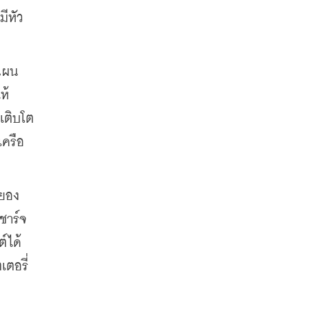
มีหัว
ีแผน
ห้
เติบโต
เครือ
ยอง 
ชาร์จ
์ได้
ตอรี่