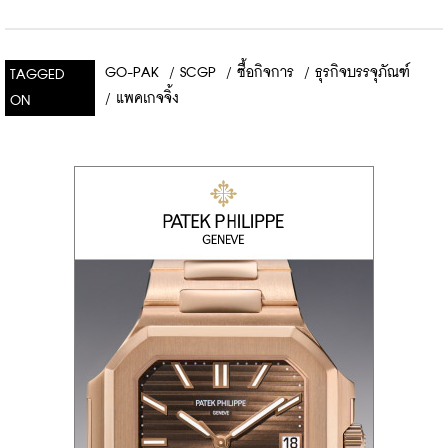
GO-PAK
/
SCGP
/
ซื้อกิจการ
/
ธุรกิจบรรจุภัณฑ์
TAGGED
/
แพคเกจจิ้ง
ON