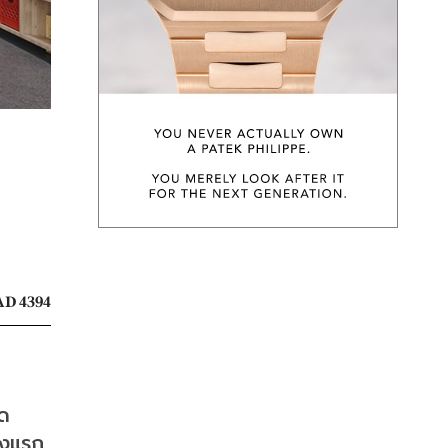
D 4394
ด 
งแรก 