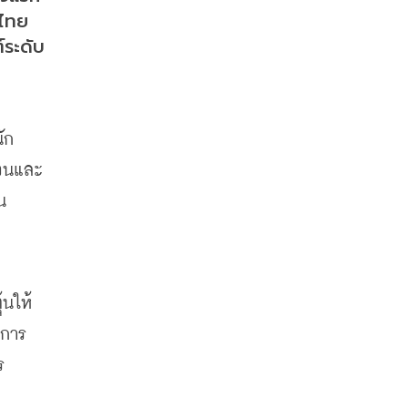
นไทย
์ระดับ
ัก
้วนและ
น
้นให้
นการ
ร