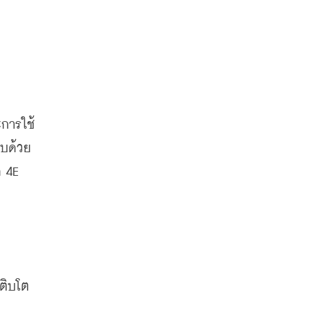
การใช้
อบด้วย
 4E 
เติบโต