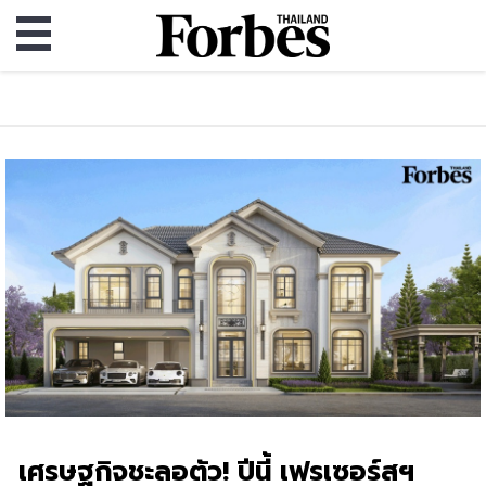
เศรษฐกิจชะลอตัว! ปีนี้ เฟรเซอร์สฯ