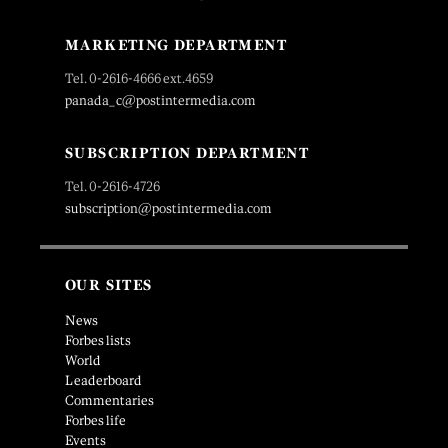
MARKETING DEPARTMENT
Tel. 0-2616-4666 ext.4659
panada_c@postintermedia.com
SUBSCRIPTION DEPARTMENT
Tel. 0-2616-4726
subscription@postintermedia.com
OUR SITES
News
Forbes lists
World
Leaderboard
Commentaries
Forbes life
Events