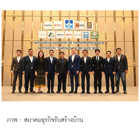
ภาพ : 
สมาคมธุรกิจรับสร้างบ้าน