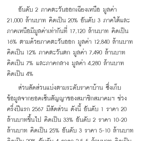
    อันดับ 2 ภาคตะวันออกเฉียงเหนือ มูลค่า 
21,000 ล้านบาท คิดเป็น 20% อันดับ 3 ภาคใต้และ
ภาคเหนือมีมูลค่าเท่ากันที่ 17,120 ล้านบาท คิดเป็น 
16% ตามด้วยภาคตะวันออก มูลค่า 12,840 ล้านบาท 
คิดเป็น 12% ภาคตะวันตก มูลค่า 7,490 ล้านบาท 
คิดเป็น 7% และภาคกลาง มูลค่า 4,280 ล้านบาท 
คิดเป็น 4%
    ส่วนสัดส่วนแบ่งตามระดับราคาบ้าน ซึ่งเก็บ
ข้อมูลจากยอดเซ็นสัญญาของสมาชิกสมาคมฯ ช่วง
ครึ่งปีแรก 2567 มีสัดส่วน ดังนี้ อันดับ 1 ราคา 20 
ล้านบาทขึ้นไป คิดเป็น 33% อันดับ 2 ราคา 10-20 
ล้านบาท คิดเป็น 25% อันดับ 3 ราคา 5-10 ล้านบาท 