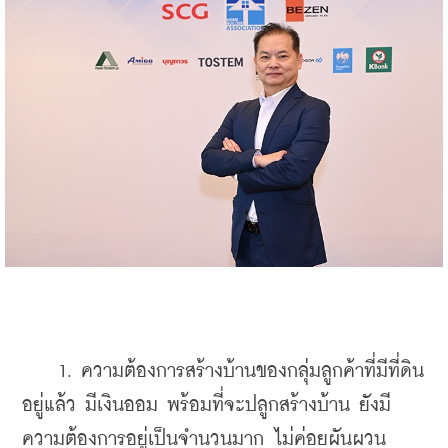
    1. ความต้องการสร้างบ้านของกลุ่มลูกค้าที่มีที่ดิน
อยู่แล้ว มีเงินออม พร้อมที่จะปลูกสร้างบ้าน ยังมี
ความต้องการอยู่เป็นจำนวนมาก ไม่ค่อยผันผวน