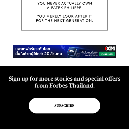
Sign up for more stories and special offers
from Forbes Thailand.
SUBSCRIBE