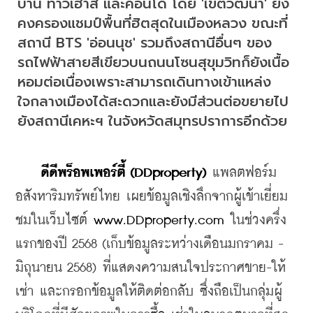
บ้าน ทาวเฮาส์ และคอนโด โดย 'เขตวัฒนา' ยัง
คงครองแชมป์พื้นที่ฮิตสุดในเมืองหลวง ขณะที่
สถานี BTS 'อ่อนนุช' รวมถึงสถานีอื่นๆ ของ
รถไฟฟ้าสายสีเขียวบนถนนโซนสุขุมวิทก็ยังเนื้อ
หอมต่อเนื่องเพราะสามารถเดินทางเข้าแหล่ง
ใจกลางเมืองได้สะดวกและยังมีส่วนต่อขยายไป
ยังสถานีเคหะฯ ในจังหวัดสมุทรปราการอีกด้วย
    ดีดีพร็อพเพอร์ตี้ (DDproperty) 
แพลตฟอร์ม
อสังหาริมทรัพย์ไทย เผยข้อมูลเชิงลึกจากผู้เข้าเยี่ยม
ชมในเว็บไซต์ 
www.DDproperty.com
 ในช่วงครึ่ง
แรกของปี 2568 (เก็บข้อมูลระหว่างเดือนมกราคม - 
มิถุนายน 2568) ที่แสดงความสนใจประกาศขาย-ให้
เช่า และกรอกข้อมูลให้ติดต่อกลับ ซึ่งถือเป็นกลุ่มผู้