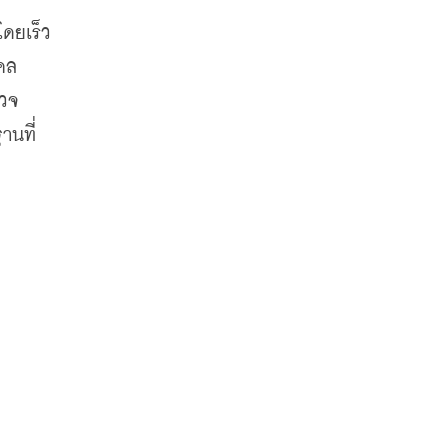
ดยเร็ว 
คคล
รวจ
านที่