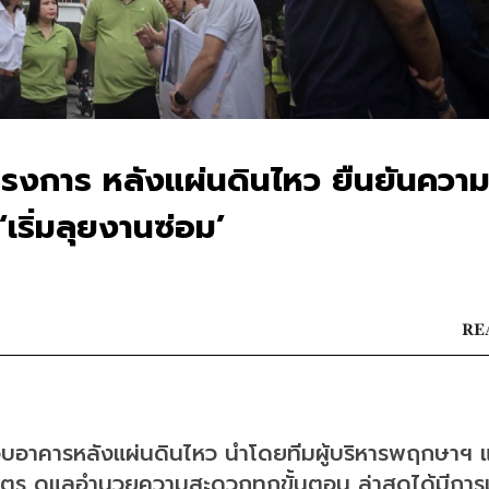
งการ หลังแผ่นดินไหว ยืนยันควา
ริ่มลุยงานซ่อม’
RE
อบอาคารหลังแผ่นดินไหว นำโดยทีมผู้บริหารพฤกษาฯ 
ร ดูแลอำนวยความสะดวกทุกขั้นตอน ล่าสุดได้มีการเร