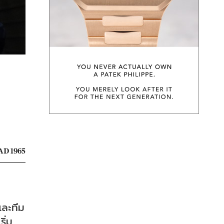
ม
AD 1965
และทีม
ิ่ม