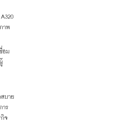
 A320 
ิภาพ
ื่อม
ู้
วกสบาย
บการ
รกิจ