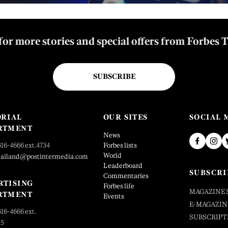
for more stories and special offers from Forbes 
SUBSCRIBE
ORIAL
OUR SITES
SOCIAL 
RTMENT
News
616-4666 ext.4734
Forbes lists
World
hailand@postintermedia.com
Leaderboard
SUBSCRI
Commentaries
RTISING
Forbes life
MAGAZINE 
RTMENT
Events
E-MAGAZIN
616-4666 ext.
SUBSCRIPT
25