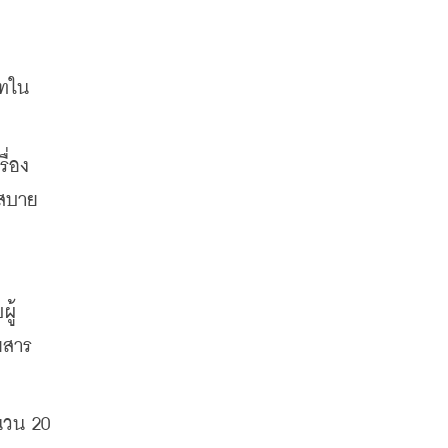
ัทใน
ื่อง
่สบาย
ผู้
ดยสาร
วน 20 