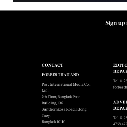
Sign up 
CONTACT
EDIT
DEPA
FORBES THAILAND
Tel. 0-2
Post International Media Co.,
forbest
Ltd.
7th Floor, Bangkok Post
ADVE
Building, 136
DEPA
Sunthornkosa Road, Klong
Toey,
Tel. 0-2
Bangkok 10110
4768,47