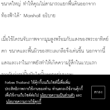
ขนาดใหญ่ ทำให้คุณไม่สามารถแยกพื้นดินออกจาก
ท้องฟ้าได้” Marshall อธิบาย
เมื่อใช้โดรนจับภาพจากมุมสูงพร้อมกับแสงของพระอาทิตย์
ตก ขนาดและพื้นผิวของทะเลเกลือจึงเด่นขึ้น นอกจากนี้ 
แสงและเงาในภาพยังทำให้เกิดความรู้สึกในแวบแรก
ราวกับว่ารูปปั้นบันไดนั้นลอยอยู่บนเมฆ
Michelia Kramer เข้าชิงรอบสุดท้าย
Forbes Thailand ใช้คุ้กกี้บนเว็บไซต์นี้เพื่อเพิ่ม
ประสิทธิภาพการใช้งานของท่าน ท่านตกลงใช้งานคุ้กกี้
ตกลง
เพื่อใช้งานเว็บไซต์ต่อไป
นโยบายความเป็นส่วนตัว
และ
นโยบายความการใช้คุกกี้