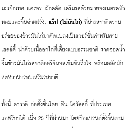
มะเขือเทศ แครอท ผักสลัด เสริมรสด้วยมายองเนสรสหัว
หอมและขึ้นฉ่ายฝรั่ง, 
แร็ป (ไม่มันไก่)
 ที่นำรสชาติความ
อร่อยของข้าวมันไก่มาดัดแปลงเป็นเวอร์ชั่นสำหรับสาย
เฮลธ์ตี้ นำด้วยเนื้ออกไก่ที่เลี้ยงแบบธรรมชาติ ราดซอสน้ำ
จิ้มข้าวมันไก่รสชาติออริจินอลเข้มข้นถึงใจ พร้อมสลัดผัก
สดหวานกรอบเสริมรสชาติ

ทั้งนี้ คาวาอิ ก่อตั้งขึ้นโดย ดีน โควัลสกี้ ที่ประเทศ
แอฟริกาใต้ เมื่อ 25 ปีที่ผ่านมา โดยชื่อแบรนด์ตั้งขึ้นตาม