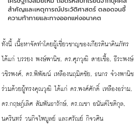
เศรษฐกิจสมัยใหม่ ถอดรหัสบทเรียนจากบุคคล
สำคัญและเหตุการณ์ประวัติศาสตร์ ตลอดจนชี้
ความท้าทายและทางออกแห่งอนาคต
ทั้งนี้ เนื้อหาจัดทำโดยผู้เชี่ยวชาญของเกียรตินาคินภัทร 
ได้แก่ บรรยง พงษ์พานิช, ดร.ศุภวุฒิ สายเชื้อ, ธีระพงษ์ 
วชิรพงศ์, ดร.พิพัฒน์ เหลืองนฤมิตชัย, ธนกร จ๋วงพานิช 
ร่วมด้วยผู้ทรงคุณวุฒิ ได้แก่ ดร.พงศ์ศักดิ์ เหลืองอร่าม, 
ดร.กฤษฎ์เลิศ สัมพันธารักษ์, ดร.ณชา อนันต์โชติกุล, 
นครินทร์ วนกิจไพบูลย์ และศรัณย์ กิจวศิน
