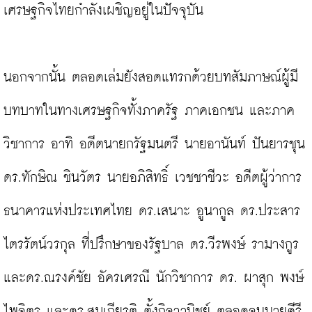
เศรษฐกิจไทยกำลังเผชิญอยู่ในปัจจุบัน

นอกจากนั้น ตลอดเล่มยังสอดแทรกด้วยบทสัมภาษณ์ผู้มี
บทบาทในทางเศรษฐกิจทั้งภาครัฐ ภาคเอกชน และภาค
วิชาการ อาทิ อดีตนายกรัฐมนตรี นายอานันท์ ปันยารชุน 
ดร.ทักษิณ ชินวัตร นายอภิสิทธิ์ เวชชาชีวะ อดีตผู้ว่าการ
ธนาคารแห่งประเทศไทย ดร.เสนาะ อูนากูล ดร.ประสาร 
ไตรรัตน์วรกุล ที่ปรึกษาของรัฐบาล ดร.วีรพงษ์ รามางกูร 
และดร.ณรงค์ชัย อัครเศรณี นักวิชาการ ดร. ผาสุก พงษ์
ไพจิตร และดร.สมเกียรติ ตั้งกิจวานิชย์ ตลอดจนนายคีรี 