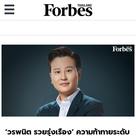
‘วรพนิต รวยรุ่งเรือง’ ความท้าทายระดับ