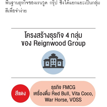
พื้นฐานธุรกิจของเรนวูด กรุ๊ป ซึ่งได้แยกแยะเป็นกลุ่ม
สีเพื่อจำง่าย