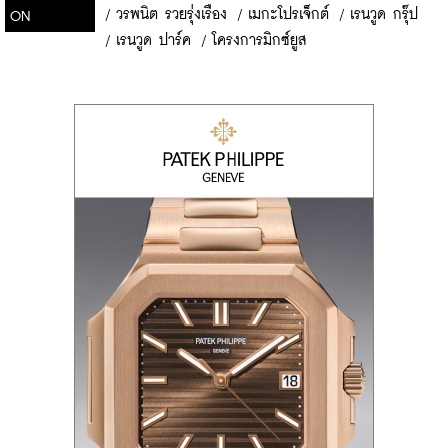
/
วรพนิต รวยรุ่งเรือง
/
เมกะโปรเจ็กต์
/
เรนวูด กรุ๊ป
ON
/
เรนวูด ปาร์ค
/
โครงการมิกซ์ยูส