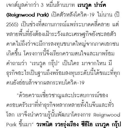
เจกต์มูลค่ากว่า 3 หมื่นล้านบาท 
เรนวูด ปาร์ค 
(Reignwood Park)
 เปิดตัวหลังโควิด-19 ไม่นาน (ปี 
2565) เป็นช่วงที่สถานการณ์แพร่ระบาดคลี่คลาย แต่
หลายพื้นที่ยังต้องเฝ้าระวังและเศรษฐกิจยังชะลอตัว 
คาดไม่ถึงว่าจะมีการลงทุนขนาดใหญ่จากภาคเอกชน
เกิดขึ้น โครงการนี้จึงเรียกความสนใจและมาพร้อม
คำถามว่า “เรนวูด กรุ๊ป” เป็นใคร มาจากไหน มี
ธุรกิจอะไรเป็นฐานถึงพร้อมลงทุนระดับนี้ได้ขณะที่ทุก
คนยังอ่อนล้าจากผลกระทบโควิด-19
    “ด้วยความเชี่ยวชาญและประสบการณ์ของ
ครอบครัวเราที่ทำธุรกิจหลากหลายทั้งในจีนและทั่ว
โลก เราจึงนำความรู้นั้นพัฒนาโครงการ Reignwood 
Park ขึ้นมา” 
วรพนิต รวยรุ่งเรือง ซีอีโอ เรนวูด กรุ๊ป