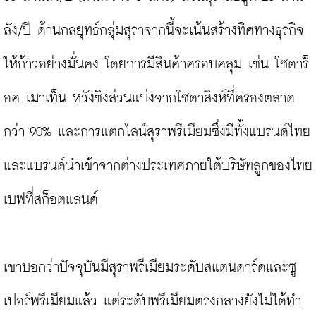
ลัง/ปี ด้านกลยุทธ์กลุ่มสุราจากนี้จะเน้นสร้างทิศทางธุรกิจ
ให้ก้าวอย่างมั่นคง โดยการมีสินค้าครอบคลุม เช่น โซดาร็
อค เมาเท็น หวังชิงส่วนแบ่งจากโซดาสิงห์ที่ครองตลาด
กว่า 90% และการแตกไลน์สุราพรีเมียมซึ่งมีทั้งแบรนด์ไทย
และแบรนด์นำเข้าจากต่างประเทศภายใต้บริษัทลูกของไทย
เบฟที่สก็อตแลนด์

เขาบอกว่าปัจจุบันมีสุราพรีเมียมระดับสแตนดาร์ดและซู
เปอร์พรีเมียมแล้ว แต่ระดับพรีเมียมตรงกลางยังไม่ได้ทำ 