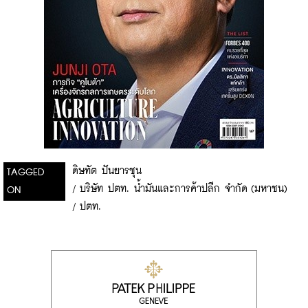
ดิษทัต ปันยารชุน
TAGGED
/
บริษัท ปตท. น้ำมันและการค้าปลีก จำกัด (มหาชน)
ON
/
ปตท.