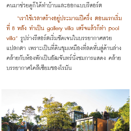
คนมาช่วยดูก็ได้ทำบ้านและออกแบบรีสอร์ต 
“เราใช้เวลาสร้างอยู่ประมาณปีครึ่ง ตอนแรกเริ่ม
ที่ 8 หลัง ทำเป็น gallery villa เสร็จแล้วก็ทำ pool 
villa” 
รูปร่างรีสอร์ตเริ่มชัดเจนในบรรยากาศสวย
แปลกตา เพราะเป็นที่ดินขุมเหมืองที่ลดหั่นสู่ด้านล่าง
คล้ายกับห้องพักเป็นอัฒจันทร์นั่งชมการแสดง คล้าย
บรรยากาศโคลีเซียมของโรมัน