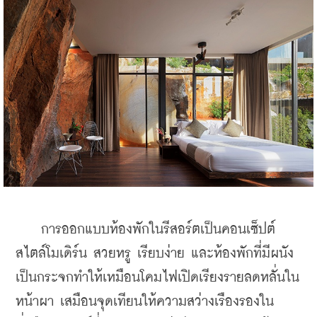
    การออกแบบห้องพักในรีสอร์ตเป็นคอนเซ็ปต์
สไตล์โมเดิร์น สวยหรู เรียบง่าย และห้องพักที่มีผนัง
เป็นกระจกทำให้เหมือนโคมไฟเปิดเรียงรายลดหลั่นใน
หน้าผา เสมือนจุดเทียนให้ความสว่างเรืองรองใน