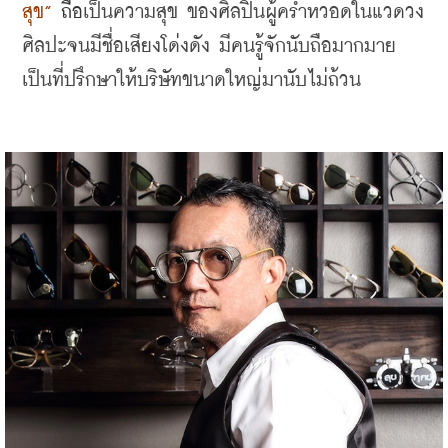
สุข” 
ถือ
เป็นความสุข ของศิลปินผู้คร่ำหวอดในแวดวง
ศิลปะจนมีชื่อเสียงโด่งดัง มีคนรู้จักนับถือมากมาย 
เป็นที่ปรึกษาให้บริษัทขนาดใหญ่มานับไม่ถ้วน 