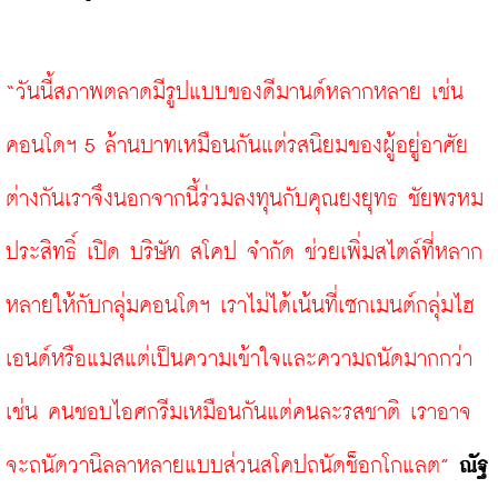
“วันนี้สภาพตลาดมีรูปแบบของดีมานด์หลากหลาย เช่น 
คอนโดฯ 5 ล้านบาทเหมือนกันแต่รสนิยมของผู้อยู่อาศัย
ต่างกันเราจึงนอกจากนี้ร่วมลงทุนกับคุณยงยุทธ ชัยพรหม
ประสิทธิ์ เปิด บริษัท สโคป จำกัด ช่วยเพิ่มสไตล์ที่หลาก
หลายให้กับกลุ่มคอนโดฯ เราไม่ได้เน้นที่เซกเมนต์กลุ่มไฮ
เอนด์หรือแมสแต่เป็นความเข้าใจและความถนัดมากกว่า
เช่น คนชอบไอศกรีมเหมือนกันแต่คนละรสชาติ เราอาจ
จะถนัดวานิลลาหลายแบบส่วนสโคปถนัดช็อกโกแลต”
ณัฐ