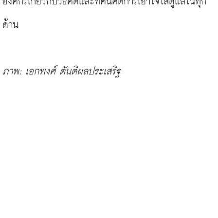
องค์กรเกี่ยวกับวิธีคิดและทัศนคติการเอาใจใส่ดูแลในทุก
ด้าน

ภาพ: เอกพงศ์ ตันติผลประเสริฐ