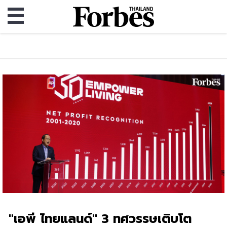
"เอพี ไทยแลนด์" 3 ทศวรรษเติบโต